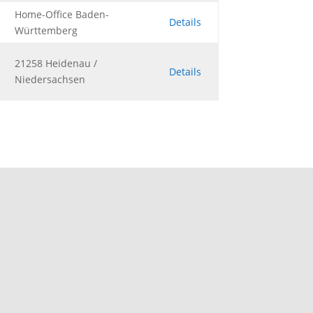
Home-Office Baden-
Details
Württemberg
21258 Heidenau /
Details
Niedersachsen