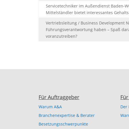
Servicetechniker im Außendienst Baden-W
Mittelständler bietet interessantes Gehalt
Vertriebsleitung / Business Development No
Führungsverantwortung haben – Spaß dar
voranzutreiben?
Für Auftraggeber
Für
Warum A&A
Der 
Branchenexpertise & Berater
Waru
Besetzungsschwerpunkte