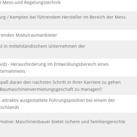
che Mess-und Regelungstechnik
rg / Kempten bei führendem Hersteller im Bereich der Mess-
ührenden Modulraumanbieter
nst in mittelständischem Unternehmen der
w/d) - Herausforderung im Entwicklungsbereich eines
nternehmens
Spaß daran den nächsten Schritt in Ihrer Karriere zu gehen
 im Baumaschinenvermietungsgeschäft zu managen?
 attraktiv ausgestattete Führungsposition bei einem der
tschlands
motive: Maschinenbauer bietet sichere und familiengerechte